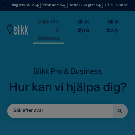
Ring oss på 0911-25 73 00
Boka demo
Testa Blikk gratis
Gå till blikk.se
Blikk Pro
Blikk
Blikk
&
Byrå
Easy
Business
Hur kan vi hjälpa dig?
Det finns inga förslag eftersom sökfältet är tomt.