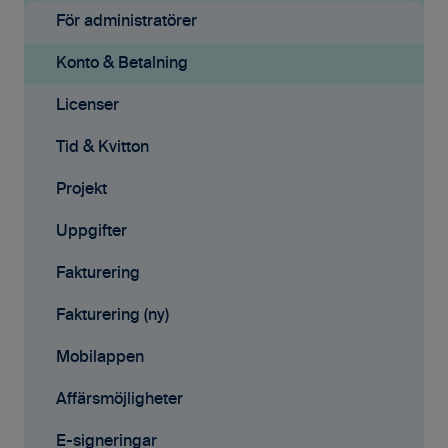
Grundinställningar
För administratörer
Ekonomisystem
Konto & Betalning
Tid & Kvitton
Licenser
Projekt
Tid & Kvitton
Fakturering (ny)
Projekt
Kontakter
Uppgifter
Avtal
Fakturering
Affärsmöjligheter
Fakturering (ny)
Rapporter
Mobilappen
Samarbete
Affärsmöjligheter
Mobilappen
E-signeringar