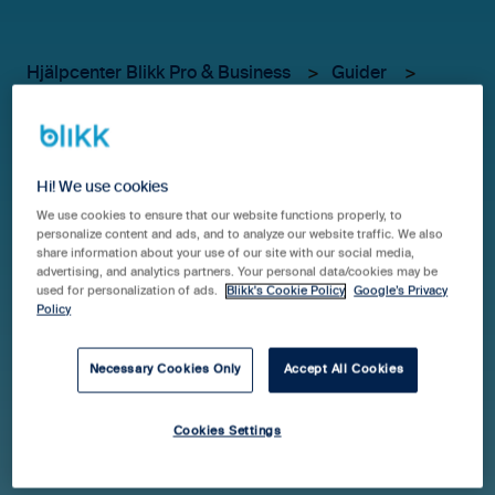
Hjälpcenter Blikk Pro & Business
Guider
Konto & Betalning
Vad gäller vid årsfaktura
Hi! We use cookies
respektive månadsfaktura
We use cookies to ensure that our website functions properly, to
personalize content and ads, and to analyze our website traffic. We also
share information about your use of our site with our social media,
(borttag och tillägg av
advertising, and analytics partners. Your personal data/cookies may be
used for personalization of ads.
Blikk's Cookie Policy
Google’s Privacy
licenser)
Policy
Necessary Cookies Only
Accept All Cookies
När du tecknar ditt Blikk-abonnemang kan du välja
mellan årsvis och månadsvis fakturering. Nedan kan
Cookies Settings
du läsa mer om vad som gäller för de olika
alternativen.