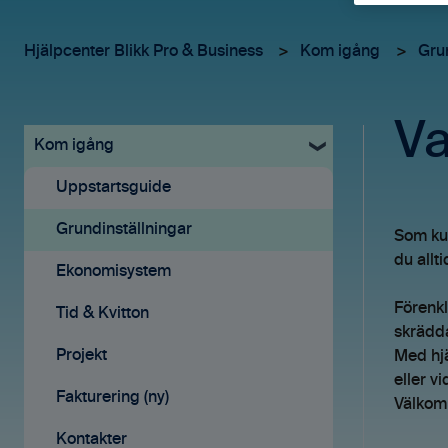
Hjälpcenter Blikk Pro & Business
Kom igång
Grun
Va
Kom igång
Uppstartsguide
Grundinställningar
Som kun
du allt
Ekonomisystem
Förenkl
Tid & Kvitton
skrädda
Projekt
Med hjä
eller v
Fakturering (ny)
Välkomm
Kontakter