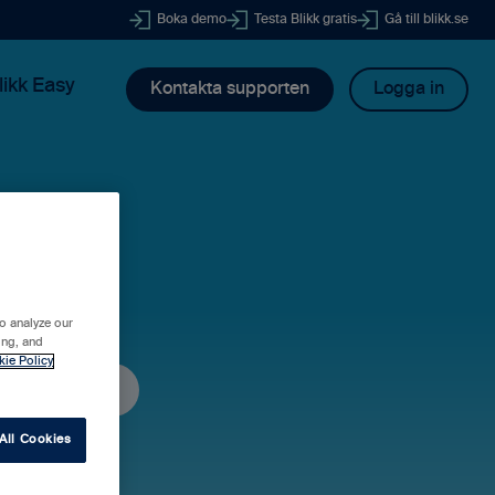
Boka demo
Testa Blikk gratis
Gå till blikk.se
likk Easy
Kontakta supporten
Logga in
dig?
o analyze our
ing, and
kie Policy
All Cookies