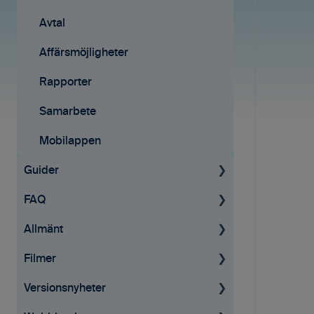
Avtal
Affärsmöjligheter
Rapporter
Samarbete
Mobilappen
Guider
FAQ
För administratörer
Allmänt
Konto & Betalning
Projekt
Filmer
Licenser
Fakturering
Allmän information
Versionsnyheter
Tid & Kvitton
Tid & kvitton
GDPR
Tid & Kvitton