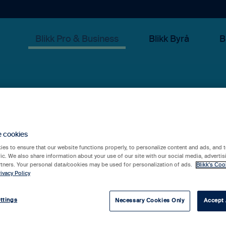
Blikk Pro & Business
Blikk Byrå
B
 kan vi hjälpa 
e cookies
es to ensure that our website functions properly, to personalize content and ads, and t
fic. We also share information about your use of our site with our social media, advertis
rtners. Your personal data/cookies may be used for personalization of ads.
Blikk's Coo
ivacy Policy
rslag eftersom sökfältet är tomt.
ttings
Necessary Cookies Only
Accept 