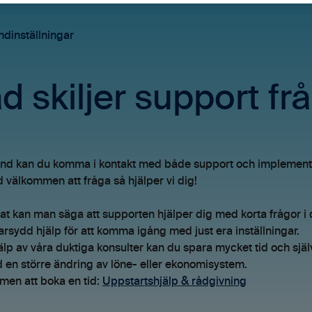
dinställningar
d skiljer support fr
d kan du komma i kontakt med både support och implementati
id välkommen att fråga så hjälper vi dig!
at kan man säga att supporten hjälper dig med korta frågor i
rsydd hjälp för att komma igång med just era inställningar.
lp av våra duktiga konsulter kan du spara mycket tid och sjä
id en större ändring av löne- eller ekonomisystem.
en att boka en tid:
Uppstartshjälp & rådgivning