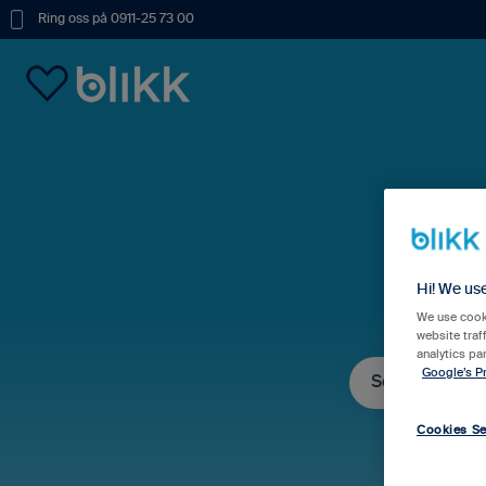
Ring oss på 0911-25 73 00
Hur
Hi! We us
We use cooki
website traf
analytics pa
Google’s Pr
Det finns inga fö
Cookies Se