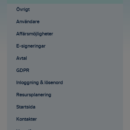
Fakturering (ny)
Projekt
Övrigt
Kontakter
Uppgifter
Användare
Avtal
Fakturering
Affärsmöjligheter
Affärsmöjligheter
Fakturering (ny)
E-signeringar
Rapporter
Mobilappen
Avtal
Samarbete
Affärsmöjligheter
GDPR
Mobilappen
E-signeringar
Inloggning & lösenord
Kontakter
Resursplanering
Tilläggstjänster
Startsida
Rapporter
Kontakter