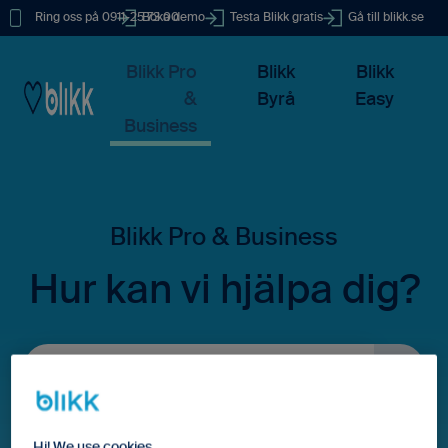
Ring oss på 0911-25 73 00
Boka demo
Testa Blikk gratis
Gå till blikk.se
Blikk Pro
Blikk
Blikk
&
Byrå
Easy
Business
Hur kan vi hjälpa dig?
Det finns inga förslag eftersom sökfältet är tomt.
Hi! We use cookies