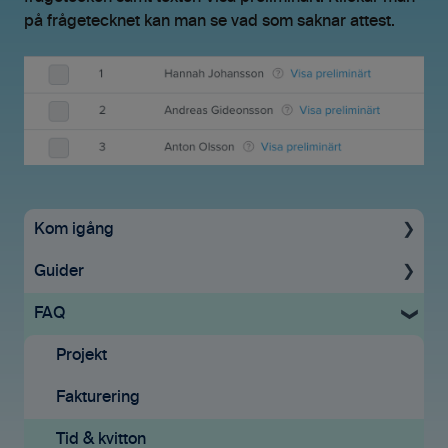
på frågetecknet kan man se vad som saknar attest.
Kom igång
Guider
Uppstartsguide
FAQ
Grundinställningar
För administratörer
Ekonomisystem
Konto & Betalning
Projekt
Tid & Kvitton
Licenser
Fakturering
Projekt
Tid & Kvitton
Tid & kvitton