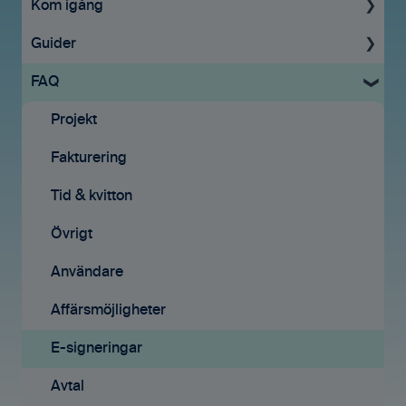
Kom igång
Guider
Uppstartsguide
FAQ
Grundinställningar
För administratörer
Ekonomisystem
Konto & Betalning
Projekt
Tid & Kvitton
Licenser
Fakturering
Projekt
Tid & Kvitton
Tid & kvitton
Fakturering (ny)
Projekt
Övrigt
Kontakter
Uppgifter
Användare
Avtal
Fakturering
Affärsmöjligheter
Affärsmöjligheter
Fakturering (ny)
E-signeringar
Rapporter
Mobilappen
Avtal