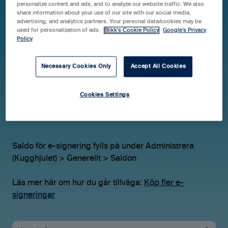
personalize content and ads, and to analyze our website traffic. We also
share information about your use of our site with our social media,
advertising, and analytics partners. Your personal data/cookies may be
used for personalization of ads.
Blikk's Cookie Policy
Google’s Privacy
Hjälpcenter Blikk Pro & Business
FAQ
Policy
E-signeringar
Necessary Cookies Only
Accept All Cookies
Hur fyller man på saldo av
Cookies Settings
e-signeringar?
Saldo för e-signering fylls på under Administrera
(Kugghjulet) > Generellt > Saldon
Läs mer här om hur du går tillväga:
Köp fler e-
signeringar