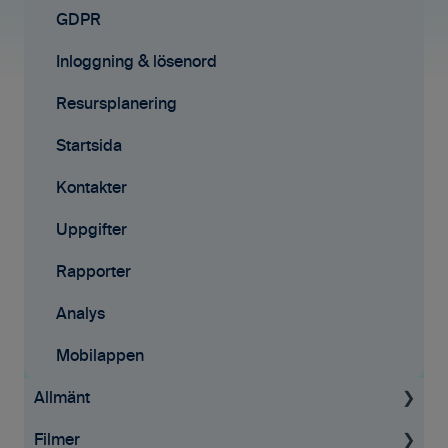
Samarbete
Affärsmöjligheter
GDPR
Mobilappen
E-signeringar
Inloggning & lösenord
Kontakter
Resursplanering
Tilläggstjänster
Startsida
Rapporter
Kontakter
Startsida
Uppgifter
Resursplanering
Rapporter
Analys
Analys
Avtal
Mobilappen
Allmänt
API
Filmer
Allmän information