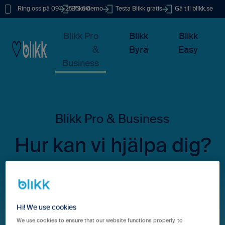
Ring oss på 0911-25 73 00
Boka demo
Testa Blikk gratis
Gå till blikk.se
Blikk Pro
Blikk
Blikk
&
Byrå
Easy
Business
Hur kan vi hjälpa dig?
Det finns inga förslag eftersom sökfältet är tomt.
Hi! We use cookies
We use cookies to ensure that our website functions properly, to