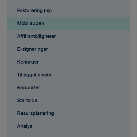
Affärsmöjligheter
Fakturering (ny)
Rapporter
Mobilappen
Samarbete
Affärsmöjligheter
Mobilappen
E-signeringar
Kontakter
Tilläggstjänster
Rapporter
Startsida
Resursplanering
Analys