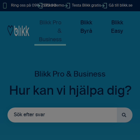
Ring oss på 0911-25 73 00
Boka demo
Testa Blikk gratis
Gå till blikk.se
Blikk Pro
Blikk
Blikk
&
Byrå
Easy
Business
Hur kan vi hjälpa dig?
Det finns inga förslag eftersom sökfältet är tomt.