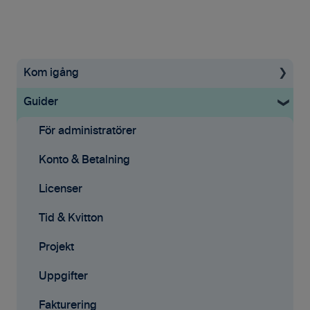
Kom igång
Guider
Uppstartsguide
Grundinställningar
För administratörer
Ekonomisystem
Konto & Betalning
Tid & Kvitton
Licenser
Projekt
Tid & Kvitton
Fakturering (ny)
Projekt
Kontakter
Uppgifter
Avtal
Fakturering