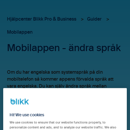
Hjälpcenter Blikk Pro & Business
Guider
Mobilappen
Mobilappen - ändra språk
Om du har engelska som systemspråk på din
mobiltelefon så kommer appens förvalda språk att
vara engelska. Du kan själv ändra språk mellan
Svenska och Engelska inne i appen.
Klicka på kugghjulet uppe till höger
Hi! We use cookies
We use cookies to ensure that our website functions properly, to
personalize content and ads, and to analyze our website traffic. We also