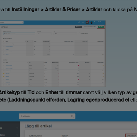
a till
Inställningar > Artiklar & Priser > Artiklar
och klicka på
N
Artikeltyp
till
Tid
och
Enhet
till
timmar
samt välj vilken typ av g
ete (Laddningspunkt elfordon, Lagring egenproducerad el
ell