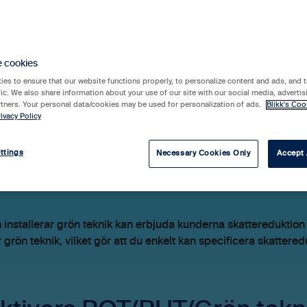
ing (ny)
e cookies
es to ensure that our website functions properly, to personalize content and ads, and t
 fungerar grön tekn
fic. We also share information about your use of our site with our social media, advertis
rtners. Your personal data/cookies may be used for personalization of ads.
Blikk's Coo
ivacy Policy
ttings
Necessary Cookies Only
Accept 
n notera att denna artikel handlar om vår nya faktureringsmo
installerar grön teknik kan erbjuda kunderna skattereduktio
r grön teknik, vilket gör att du enkelt kan specificera skatter