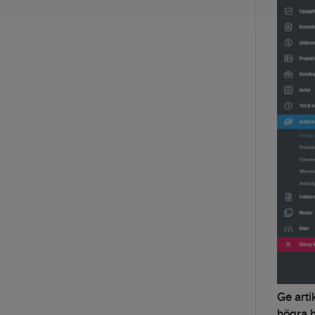
Ge art
högra h