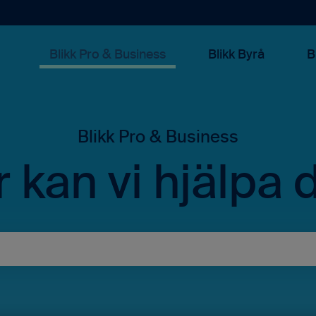
Blikk Pro & Business
Blikk Byrå
B
 kan vi hjälpa 
rslag eftersom sökfältet är tomt.