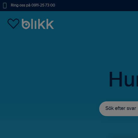
Ring oss på 0911-25 73 00
Hur
Det finns inga fö