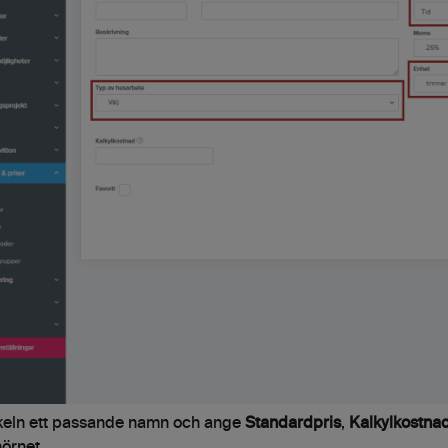
ikeln ett passande namn och ange
Standardpris
,
Kalkylkostna
örnet.