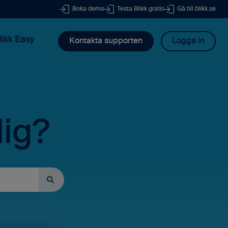
Boka demo
Testa Blikk gratis
Gå till blikk.se
likk Easy
Kontakta supporten
Logga in
dig?