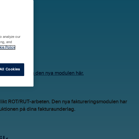
o analyze our
ik
ing, and
kie Policy
All Cookies
dul.
Läs mer om den nya modulen här.
n likt ROT/RUT-arbeten. Den nya faktureringsmodulen har
eduktionen på dina fakturaunderlag.