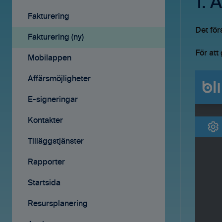
1. 
Avtal
Fakturering
Det för
Affärsmöjligheter
Fakturering (ny)
För att
Rapporter
Mobilappen
Samarbete
Affärsmöjligheter
Mobilappen
E-signeringar
Kontakter
Tilläggstjänster
Rapporter
Startsida
Resursplanering