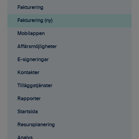
Avtal
Fakturering
Affärsmöjligheter
Fakturering (ny)
Rapporter
Mobilappen
Samarbete
Affärsmöjligheter
Mobilappen
E-signeringar
Kontakter
Tilläggstjänster
Rapporter
Startsida
Resursplanering
Analys