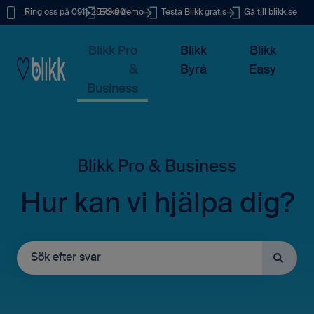
Ring oss på 0911-25 73 00
Boka demo
Testa Blikk gratis
Gå till blikk.se
Blikk Pro
Blikk
Blikk
&
Byrå
Easy
Business
Hur kan vi hjälpa dig?
Det finns inga förslag eftersom sökfältet är tomt.