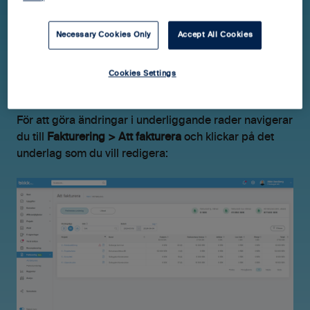
Justera underliggande rader
Necessary Cookies Only
Accept All Cookies
När du gör ändringar i ett fakturaunderlags
underliggande rader görs samma ändringar i projektet
Cookies Settings
när fakturaunderlaget skapats.
För att göra ändringar i underliggande rader navigerar
du till
Fakturering > Att fakturera
och klickar på det
underlag som du vill redigera: