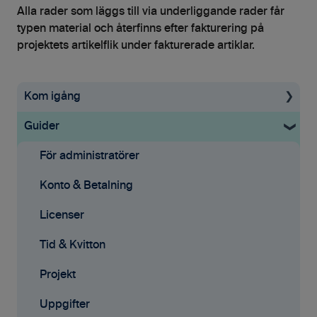
Alla rader som läggs till via underliggande rader får
typen material och återfinns efter fakturering på
projektets artikelflik under fakturerade artiklar.
Kom igång
Guider
Uppstartsguide
Grundinställningar
För administratörer
Ekonomisystem
Konto & Betalning
Tid & Kvitton
Licenser
Projekt
Tid & Kvitton
Fakturering (ny)
Projekt
Kontakter
Uppgifter