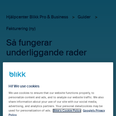
Hjälpcenter Blikk Pro & Business
Guider
Fakturering (ny)
Så fungerar
underliggande rader
Vänligen notera att denna artikel handlar om vår nya
faktureringsmodul.
Läs mer om den nya modulen här.
Hi! We use cookies
Ändringar som görs i fakturaunderlag återspeglas
We use cookies to ensure that our website functions properly, to
personalize content and ads, and to analyze our website traffic. We also
numera till projekten.
share information about your use of our site with our social media,
advertising, and analytics partners. Your personal data/cookies may be
used for personalization of ads.
Blikk's Cookie Policy
Google’s Privacy
Policy