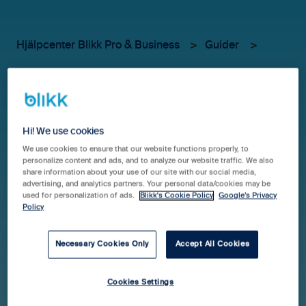
Hjälpcenter Blikk Pro & Business
Guider
För administratörer
Ta ut lönefil på någon som
Hi! We use cookies
avslutat sin anställning
We use cookies to ensure that our website functions properly, to
personalize content and ads, and to analyze our website traffic. We also
share information about your use of our site with our social media,
advertising, and analytics partners. Your personal data/cookies may be
När en person slutar är det viktigt att lönefilen tas ut
used for personalization of ads.
Blikk's Cookie Policy
Google’s Privacy
Policy
innan personens konto avslutas i Blikk, dvs all tid samt
alla kvitton behöver vara attesterade. När kontot är
Necessary Cookies Only
Accept All Cookies
borttaget i Blikk kommer personen inte vara valbar i
listan "
Löneunderlag
". Om personen slutar mitt i en
månad finns det 2 sätt att hantera detta på.
Cookies Settings