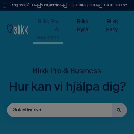
Ring oss på 0911-25 73 00
Boka demo
Testa Blikk gratis
Gå till blikk.se
Blikk Pro
Blikk
Blikk
&
Byrå
Easy
Business
Hur kan vi hjälpa dig?
Det finns inga förslag eftersom sökfältet är tomt.