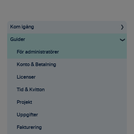
Kom igång
Guider
Uppstartsguide
Grundinställningar
För administratörer
Ekonomisystem
Konto & Betalning
Tid & Kvitton
Licenser
Projekt
Tid & Kvitton
Fakturering (ny)
Projekt
Kontakter
Uppgifter
Avtal
Fakturering