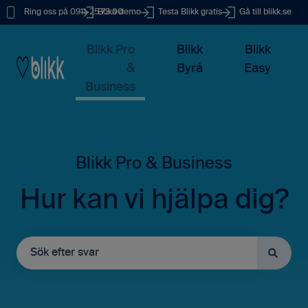
Ring oss på 0911-25 73 00
Boka demo
Testa Blikk gratis
Gå till blikk.se
Blikk Pro
Blikk
Blikk
&
Byrå
Easy
Business
Hur kan vi hjälpa dig?
Det finns inga förslag eftersom sökfältet är tomt.