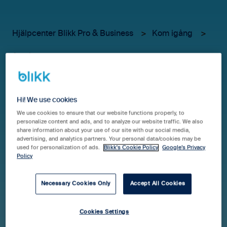
Hjälpcenter Blikk Pro & Business
Kom igång
Avtal
Samla alla era avtal på ett
och samma ställe (Pro)
Hi! We use cookies
We use cookies to ensure that our website functions properly, to
personalize content and ads, and to analyze our website traffic. We also
share information about your use of our site with our social media,
advertising, and analytics partners. Your personal data/cookies may be
I avtalsmodulen kan du hålla reda på alla era
used for personalization of ads.
Blikk's Cookie Policy
Google’s Privacy
Policy
olika
avtal
, det finns en grund av kategorier att välja
på. Men du kan också skapa fler avtalstyper
under
Administrera
(Kugghjulet)
> Avtal > Avtalstyper.
Necessary Cookies Only
Accept All Cookies
För att enkelt särskilja era olika avtal och ha de
samlade på ett och samma ställe.
Cookies Settings
Du kan även skicka pdf-filer i avtalet vidare för e-