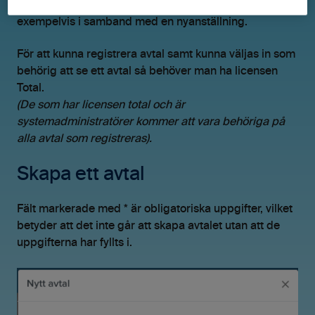
signering, vid upprättandet av ett kundavtal eller
exempelvis i samband med en nyanställning.
För att kunna registrera avtal samt kunna väljas in som
behörig att se ett avtal så behöver man ha licensen
Total.
(De som har licensen total och är
systemadministratörer kommer att vara behöriga på
alla avtal som registreras).
Skapa ett avtal
Fält markerade med * är obligatoriska uppgifter, vilket
betyder att det inte går att skapa avtalet utan att de
uppgifterna har fyllts i.