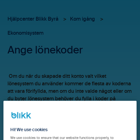
Hjälpcenter Blikk Byrå
Kom igång
Ekonomisystem
Ange lönekoder
Om du när du skapade ditt konto valt vilket
lönesystem du använder kommer de flesta av koderna
att vara förifyllda, men om du inte valde något eller om
du byter lönesystem behöver du fylla i koder på
följande ställen:
Hi! We use cookies
1. Administrera > Tid & Kvitton > Tidkoder
We use cookies to ensure that our website functions properly, to