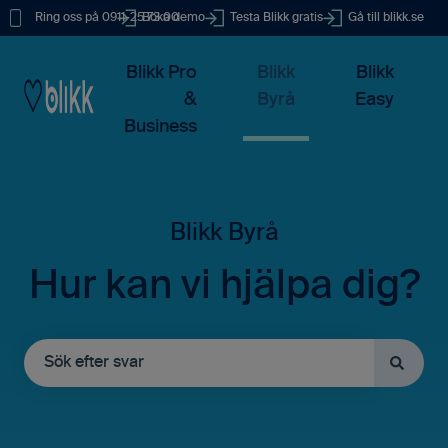
Ring oss på 0911-25 73 00
Boka demo
Testa Blikk gratis
Gå till blikk.se
Blikk Pro
Blikk
Blikk
&
Byrå
Easy
Business
Hur kan vi hjälpa dig?
Det finns inga förslag eftersom sökfältet är tomt.