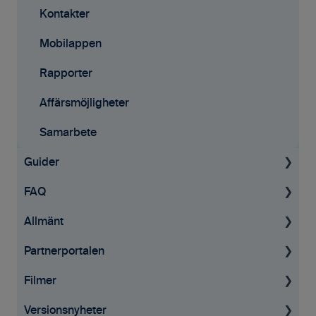
Kontakter
Mobilappen
Rapporter
Affärsmöjligheter
Samarbete
Guider
FAQ
För administratörer
Allmänt
Konto & Betalning
Tid & Kvitton
Partnerportalen
Licenser
Fakturering
Allmän information
Filmer
Tid & Kvitton
Affärsmöjligheter
GDPR
Guider
Versionsnyheter
Uppdrag & Projekt
Affärsmöjligheter
Documents
Tid & Kvitton