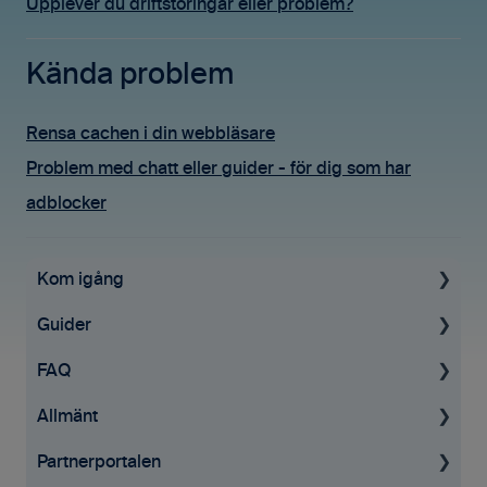
Upplever du driftstöringar eller problem?
Kända problem
Rensa cachen i din webbläsare
Problem med chatt eller guider - för dig som har
adblocker
Kom igång
Guider
Uppstartsguide
FAQ
Grundinställningar
För administratörer
Allmänt
Ekonomisystem
Konto & Betalning
Tid & Kvitton
Partnerportalen
Tid & Kvitton
Licenser
Fakturering
Allmän information