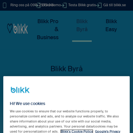
Ring oss på 0911-25 73 00
Boka demo
Testa Blikk gratis
Gå till blikk.se
Blikk Pro
Blikk
Blikk
&
Byrå
Easy
Business
Hur kan vi hjälpa dig?
Hi! We use cookies
We use cookies to ensure that our website functions properly, to
personalize content and ads, and to analyze our website traffic. We also
Det finns inga förslag eftersom sökfältet är tomt.
share information about your use of our site with our social media,
advertising, and analytics partners. Your personal data/cookies may be
used for personalization of ads.
Blikk's Cookie Policy
Google’s Privacy