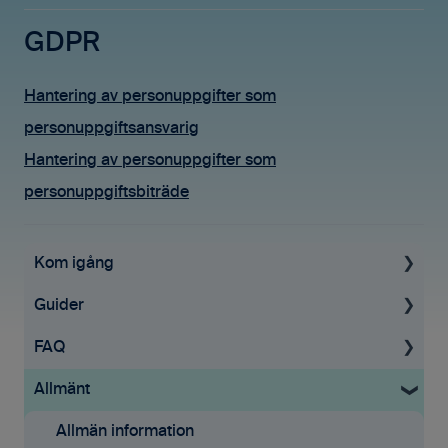
GDPR
Hantering av personuppgifter som
personuppgiftsansvarig
Hantering av personuppgifter som
personuppgiftsbiträde
Kom igång
Guider
Uppstartsguide
FAQ
Grundinställningar
För administratörer
Allmänt
Ekonomisystem
Konto & Betalning
Tid & Kvitton
Tid & Kvitton
Licenser
Fakturering
Allmän information