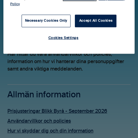
Policy
Hjälpcenter Blikk Byrå
Allmänt
Necessary Cookies Only
Accept All Cookies
Allmänt
Cookies Settings
Här hittar du våra användarvillkor och policies,
information om hur vi hanterar dina personuppgifter
samt andra viktiga meddelanden.
Allmän information
Prisjusteringar Blikk Byrå - September 2026
Användarvillkor och policies
Hur vi skyddar dig och din information