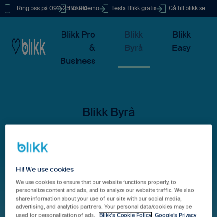
Ring oss på 0911-25 73 00
Boka demo
Testa Blikk gratis
Gå till blikk.se
Blikk Pro
Blikk
Blikk
&
Byrå
Easy
Business
Hur kan vi hjälpa dig?
Hi! We use cookies
We use cookies to ensure that our website functions properly, to
personalize content and ads, and to analyze our website traffic. We also
Det finns inga förslag eftersom sökfältet är tomt.
share information about your use of our site with our social media,
advertising, and analytics partners. Your personal data/cookies may be
used for personalization of ads.
Blikk's Cookie Policy
Google’s Privacy