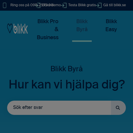
Ring oss på 0911-25 73 00
Boka demo
Testa Blikk gratis
Gå till blikk.se
Blikk Pro
Blikk
Blikk
&
Byrå
Easy
Business
Hur kan vi hjälpa dig?
Det finns inga förslag eftersom sökfältet är tomt.