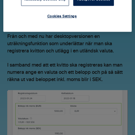
Uträkningshjälp för kvitton i
Cookies Settings
utländsk valuta
Från och med nu har desktopversionen en
uträkningsfunktion som underlättar när man ska
registrera kvitton och utlägg i en utländsk valuta.
I samband med att ett kvitto ska registreras kan man
numera ange en valuta och ett belopp och på så sätt
räkna ut vad beloppet inkl. moms blir i SEK.