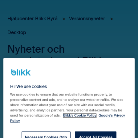
Hjälpcenter Blikk Byrå
Versionsnyheter
Desktop
Nyheter och
uppdateringar i Blikk –
januari 2023
Hi! We use cookies
We use cookies to ensure that our website functions properly, to
Nu har vi lanserat version 2.8.4 av Blikk. Den nya
personalize content and ads, and to analyze our website traffic. We also
share information about your use of our site with our social media,
versionen innehåller några mindre (men mycket
advertising, and analytics partners. Your personal data/cookies may be
efterlängtade) funktioner som kommer att underlätta
used for personalization of ads.
Blikk's Cookie Policy
Google’s Privacy
din vardag!
Policy
Necessary Cookies Only
Accept All Cookies