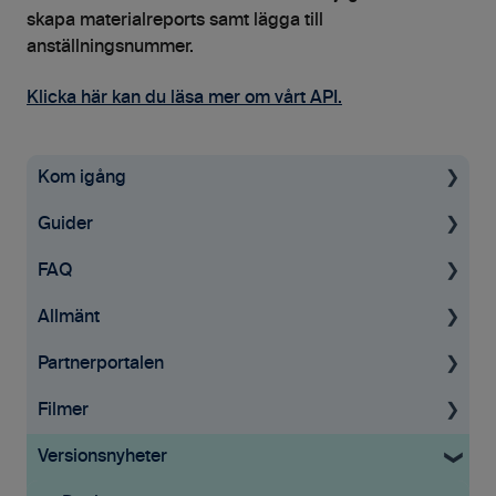
skapa materialreports samt lägga till
anställningsnummer.
Klicka här kan du läsa mer om vårt API.
Kom igång
Guider
Uppstartsguide
FAQ
Grundinställningar
För administratörer
Allmänt
Ekonomisystem
Konto & Betalning
Tid & Kvitton
Partnerportalen
Tid & Kvitton
Licenser
Fakturering
Allmän information
Filmer
Fakturering
Tid & Kvitton
Affärsmöjligheter
GDPR
Guider
Versionsnyheter
Projekt
Uppdrag & Projekt
Affärsmöjligheter
Documents
Tid & Kvitton