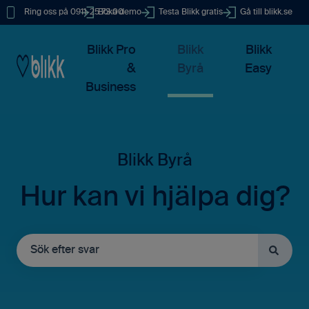
Ring oss på 0911-25 73 00
Boka demo
Testa Blikk gratis
Gå till blikk.se
Blikk Pro
Blikk
Blikk
&
Byrå
Easy
Business
Hur kan vi hjälpa dig?
Det finns inga förslag eftersom sökfältet är tomt.