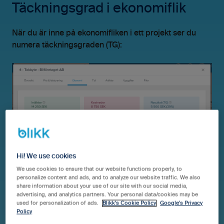
Täckningsgrad i ekonomiflik
När du är inne på ekonomifliken i ett projekt ser du
numera täckningsgraden (TG):
Utökade filtreringsmöjligheter i
Hi! We use cookies
projektlistan
We use cookies to ensure that our website functions properly, to
personalize content and ads, and to analyze our website traffic. We also
share information about your use of our site with our social media,
advertising, and analytics partners. Your personal data/cookies may be
I projektlistan kan du numera filtrera på resultatenhet:
used for personalization of ads.
Blikk's Cookie Policy
Google’s Privacy
Policy