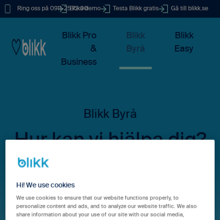
Ring oss på 0911-25 73 00
Boka demo
Testa Blikk gratis
Gå till blikk.se
Blikk Pro
Blikk
Blikk
&
Byrå
Easy
Business
Hur kan vi hjälpa dig?
Hi! We use cookies
Det finns inga förslag eftersom sökfältet är tomt.
We use cookies to ensure that our website functions properly, to
personalize content and ads, and to analyze our website traffic. We also
share information about your use of our site with our social media,